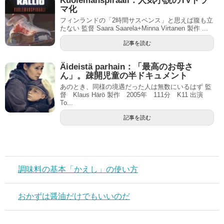
Kuolemanspiraali：人気小説のTVドラ
マ化
フィンランドの「2時間サスペンス」と思えば腹も立
たない 監督 Saara Saarela+Minna Virtanen 製作 ...
記事を読む
Äideistä parhain：「最高のお母さ
ん」。疎開児童の半ドキュメント
あのとき、同様の境遇だった人は無数にいるはず 監
督 Klaus Härö 製作 2005年 111分 K11 出演
To...
記事を読む
調味料の基本「かえし」の使い方
おかずは醤油だけでもいいのだ