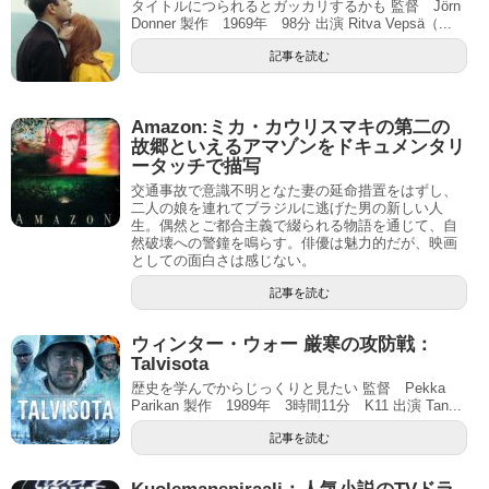
タイトルにつられるとガッカリするかも 監督 Jörn
Donner 製作 1969年 98分 出演 Ritva Vepsä（...
記事を読む
Amazon:ミカ・カウリスマキの第二の
故郷といえるアマゾンをドキュメンタリ
ータッチで描写
交通事故で意識不明となた妻の延命措置をはずし、
二人の娘を連れてブラジルに逃げた男の新しい人
生。偶然とご都合主義で綴られる物語を通じて、自
然破壊への警鐘を鳴らす。俳優は魅力的だが、映画
としての面白さは感じない。
記事を読む
ウィンター・ウォー 厳寒の攻防戦：
Talvisota
歴史を学んでからじっくりと見たい 監督 Pekka
Parikan 製作 1989年 3時間11分 K11 出演 Tan...
記事を読む