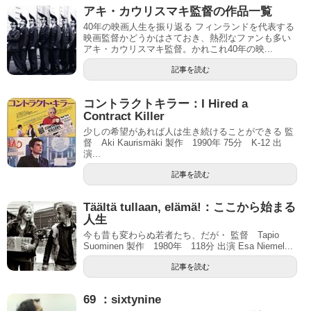
アキ・カウリスマキ監督の作品一覧
40年の映画人生を振り返る フィンランドを代表する
映画監督かどうかはさておき、熱烈なファンも多い
アキ・カウリスマキ監督。かれこれ40年の映...
記事を読む
コントラクトキラー：I Hired a
Contract Killer
少しの希望があれば人は生き続けることができる 監
督 Aki Kaurismäki 製作 1990年 75分 K-12 出
演...
記事を読む
Täältä tullaan, elämä!：ここから始まる
人生
今も昔も変わらぬ若者たち、だが・ 監督 Tapio
Suominen 製作 1980年 118分 出演 Esa Niemel...
記事を読む
69 ：sixtynine