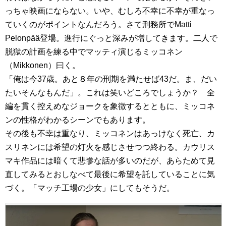
っちゃ映画にならない。いや、むしろ不幸に不幸が重なっ
ていくのがポイントなんだろう。さて刑務所でMatti
Pelonpää登場。進行にぐっと深みが増してきます。二人で
脱獄の計画を練る中でマッティ演じるミッコネン
（Mikkonen）曰く。
「俺は今37歳。あと８年の刑期を満たせば43だ。ま、だい
たいそんなもんだ」。これは笑いどころでしょうか？ 全
編を貫く控えめなジョークを象徴するとともに、ミッコネ
ンの性格がわかるシーンでもあります。
その後も不幸は重なり、ミッコネンはあっけなく死亡、カ
スリネンには希望の灯火を感じさせつつ終わる。カウリス
マキ作品には暗くて悲惨な話が多いのだが、あらためて見
直してみるとおしなべて最後に希望を託していることに気
づく。「マッチ工場の少女」にしてもそうだ。