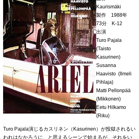
Kaurismäki
製作 1988年
73分 K-12
出演
Turo Pajala
(Taisto
Kasurinen)
Susanna
Haavisto (Ilmeli
Pihlaja)
Matti Pellonpää
(Mikkonen)
Eetu Hilkamo
(Riku)
Turo Pajala演じるカスリネン（Kasurinen）が投獄されるい
われはなかろうに、と思えるシーンで始まるが、それをい