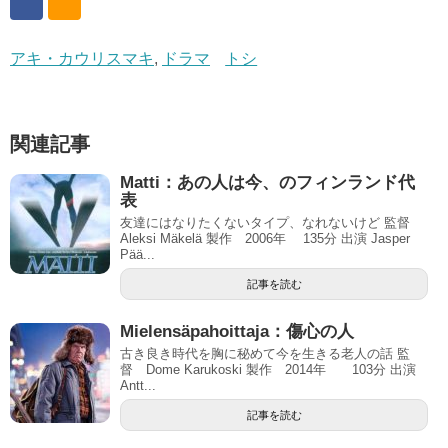
アキ・カウリスマキ
,
ドラマ
トシ
関連記事
Matti：あの人は今、のフィンランド代
表
友達にはなりたくないタイプ、なれないけど 監督
Aleksi Mäkelä 製作 2006年 135分 出演 Jasper
Pää...
記事を読む
Mielensäpahoittaja：傷心の人
古き良き時代を胸に秘めて今を生きる老人の話 監
督 Dome Karukoski 製作 2014年 103分 出演
Antt...
記事を読む