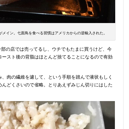
がメイン。七面鳥を食べる習慣はアメリカからの逆輸入された。
）も一部の店では売ってるし、ウチでもたまに買うけど、今
ロースト後の背脂はほとんど捨てることになるので有効
み、肉の繊維を濾して、という手順を踏んで液状もしく
めんどくさいので省略。とりあえずみじん切りにはした
。